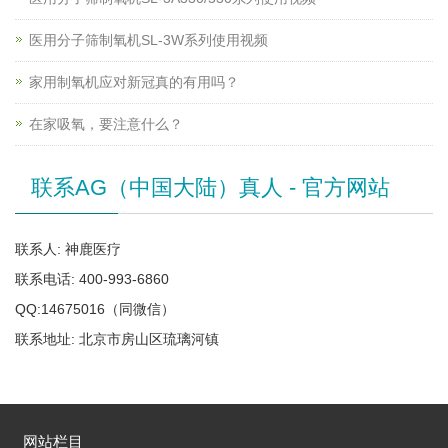
医用分子筛制氧机SL-3W系列使用视频
家用制氧机应对新冠真的有用吗？
在家吸氧，要注意什么？
联系AG（中国大陆）真人 - 官方网站
联系人: 神鹿医疗
联系电话: 400-993-6860
QQ:14675016（同微信）
联系地址: 北京市房山区琉璃河镇
网站栏目