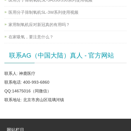
医用分子筛制氧机SL-3A330/530系列使用视频
医用分子筛制氧机SL-3W系列使用视频
家用制氧机应对新冠真的有用吗？
在家吸氧，要注意什么？
联系AG（中国大陆）真人 - 官方网站
联系人: 神鹿医疗
联系电话: 400-993-6860
QQ:14675016（同微信）
联系地址: 北京市房山区琉璃河镇
网站栏目