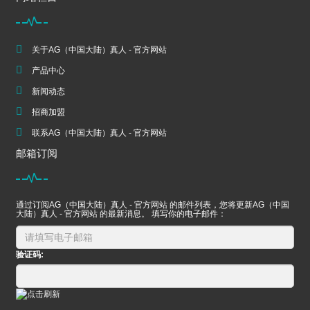
关于AG（中国大陆）真人 - 官方网站
产品中心
新闻动态
招商加盟
联系AG（中国大陆）真人 - 官方网站
邮箱订阅
通过订阅AG（中国大陆）真人 - 官方网站 的邮件列表，您将更新AG（中国
大陆）真人 - 官方网站 的最新消息。 填写你的电子邮件：
验证码: